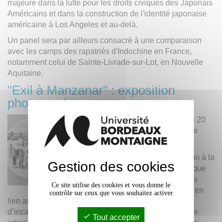
majeure dans la lutte pour les droits civiques des Japonais
Américains et dans la construction de l'identité japonaise
américaine à Los Angeles et au-delà.
Un panel sera par ailleurs consacré à une comparaison
avec les camps des rapatriés d'Indochine en France,
notamment celui de Sainte-Livrade-sur-Lot, en Nouvelle
Aquitaine.
"Exil à Manzanar" : exposition
photographique
Du 10 au 20
novembre
2025
Exposition à la
Gestion des cookies
bibliothèque
Rigoberta
Ce site utilise des cookies et vous donne le
Menchú, en
contrôle sur ceux que vous souhaitez activer
lien avec le colloque "Los Angeles et les camps
d’incarcération des Japonais-Américains - une histoire
Tout accepter