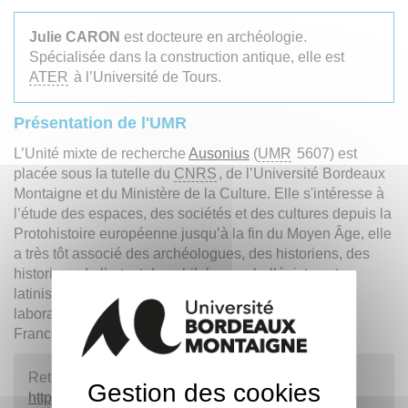
Julie CARON
est docteure en archéologie.
Spécialisée dans la construction antique, elle est
ATER
à l’Université de Tours.
Présentation de l'UMR
L’Unité mixte de recherche
Ausonius
(
UMR
5607) est
placée sous la tutelle du
CNRS
, de l’Université Bordeaux
Montaigne et du Ministère de la Culture. Elle s'intéresse à
l’étude des espaces, des sociétés et des cultures depuis la
Protohistoire européenne jusqu’à la fin du Moyen Âge, elle
a très tôt associé des archéologues, des historiens, des
historiens de l’art, et des philologues hellénistes et
latinistes. Elle est considérée aujourd’hui comme un
laboratoire de référence dans ces disciplines, tant en
France qu’à l’étranger.
Retrouvez toute l'actualité de l'
UMR
Ausonius sur
Gestion des cookies
http://ausonius.u-bordeaux-montaigne.fr