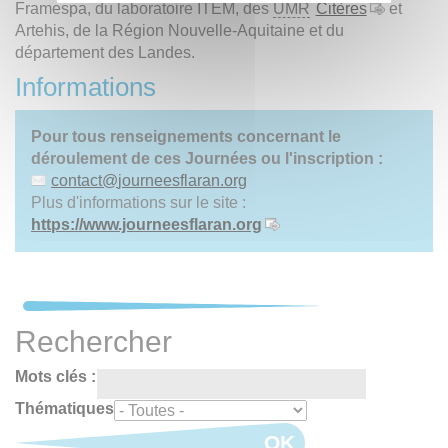
Framespa, du laboratoire ITEM, des
UMR
Citères
et
Artehis, de la Région Nouvelle-Aquitaine et du
département des Landes.
Informations
Pour tous renseignements concernant le
déroulement de ces Journées ou l'inscription :
contact
@
journeesflaran.org
Plus d'informations sur le site :
https://www.journeesflaran.org
Rechercher
Mots clés :
Thématiques
OK