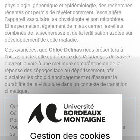
physiologie, génomique et épidémiologie, des recherches
récentes ont permis de révéler comment l’esca altère
l’appareil vasculaire, sa physiologie et son microbiote.
Elles permettent également de mieux cerner les effets
combinés de la sècheresse et de la fertilisation azotée sur
développement de cette maladie.
Ces avancées, que
Chloé Delmas
nous présentera à
l’occasion de cette conférence des
Vendanges du Savoir
,
ouvrent la voie à une meilleure compréhension de la
réponse des cépages face au dépérissement, afin
d’éclairer les choix d’encépagement et d’assurer la
durabilité de la viticulture dans un contexte de transition
climatique.
Quand ?
mardi 3 février 2026 de 19h à 20h30
Où ?
La Cité du Vin
Pour qui ?
Tout public, gratuit,
sur inscription
Vous pouvez également suivre l'évènement en ligne
Gestion des cookies
sur Zoom,
sur inscription.