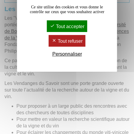
e
Ce site utilise des cookies et vous donne le
Les Vendanges du savoir, 10
année
contrôle sur ceux que vous souhaitez activer
Les "Vendanges du savoir" sont une action culturelle
portée par l’
Université Bordeaux Montaigne
et l’
université
Tout accepter
de Bordeaux
, sous l’impulsion de l’
Institut des Sciences
de la Vigne et du Vin
(ISVV) et avec le soutien de la
Tout refuser
Fondation Bordeaux Université et de l'entreprise Baron
Philippe de Rothschild.
Personnaliser
Ce partenariat a pour objectif d’offrir une large diffusion de
la culture scientifique relative aux questions concernant la
vigne et le vin.
Les Vendanges du Savoir sont une porte grande ouverte
sur toute l’actualité de la recherche autour de la vigne et du
vin.
Pour proposer à un large public des rencontres avec
des chercheurs de toutes disciplines
Pour mettre en valeur la recherche scientifique autour
de la vigne et du vin
Pour éclairer les changements du monde viti-vinicole