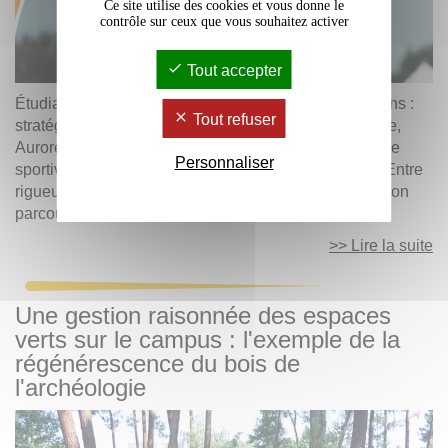
Ce site utilise des cookies et vous donne le
contrôle sur ceux que vous souhaitez activer
Tout accepter
Étudiante en Master Communication des Organisations :
Tout refuser
stratégie et conseil à l’Université Bordeaux Montaigne,
Aurore Avezou conjugue au quotidien son parcours de
Personnaliser
sportive de haut niveau en athlétisme et ses études. Entre
rigueur, passion et ambition, elle partage avec nous son
parcours et son quotidien.
>> Lire la suite
Une gestion raisonnée des espaces
verts sur le campus : l'exemple de la
régénérescence du bois de
l'archéologie