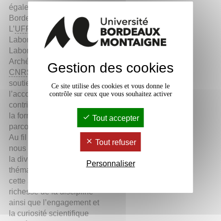
également l’Université
Bordeaux Montaigne,
L’
UFR
Humanités, le
Laboratoire Ausonius, le
Laboratoire
ArchéoSciences, le
Gestion des cookies
CNRS
et l’Inrap dont le
soutien et
Ce site utilise des cookies et vous donne le
l’accompagnement
contrôle sur ceux que vous souhaitez activer
contribuent activement à
la formation et au
Tout accepter
parcours des étudiant.es .
Au fil des présentations,
Tout refuser
nous souhaitons montrer
la diversité des
Personnaliser
thématiques abordées
cette année, illustrant la
richesse de la discipline
ainsi que l’engagement et
la curiosité scientifique