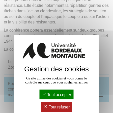
résistance. Elle étudie notamment la répartition genrée des
tâches dans l'action clandestine, les stratégies de soutien
au sein du couple et l'impact que le couple a eu sur l'action
et la visibilité des résistantes.
La conférence portera essentiellement sur deux groupes
connus, la conspiration ayant mené à l'attentat du 20 juillet
1944 contre Hitler et le Cercle de Kreisau.
La conférence sera en langue allemande et sur Zoom.
Le vendredi 3 avril 2026, de 13h30 à 15h30, sur
Gestion des cookies
Zoom.
Ce site utilise des cookies et vous donne le
contrôle sur ceux que vous souhaitez activer
Pour participer à la conférence et recevoir le lien de
connexion Zoom, contactez Hélène Camarade par
Tout accepter
mail :
helene.camarade
@
u-bordeaux-montaigne.fr
Tout refuser