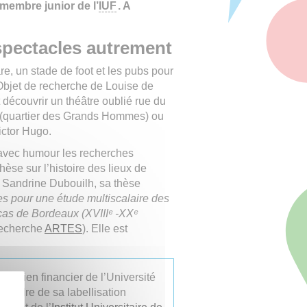
membre junior de l’
IUF
. A
 spectacles autrement
, un stade de foot et les pubs pour
 Objet de recherche de Louise de
 découvrir un théâtre oublié rue du
ma (quartier des Grands Hommes) ou
ictor Hugo.
 avec humour les recherches
se sur l’histoire des lieux de
t Sandrine Dubouilh, sa thèse
s pour une étude multiscalaire des
 cas de Bordeaux (XVIIIᵉ -XXᵉ
 recherche
ARTES
). Elle est
 soutien financier de l’Université
 cadre de sa labellisation