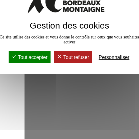
Science avec et pour la soc
France
dans le cadre du p
autre expérience de specta
par Pauline Beaucé, maitre
Gestion des cookies
membre Junior de l’
IUF
.
Ce projet a bénéficié de l’expertise artistique de
Ce site utilise des cookies et vous donne le contrôle sur ceux que vous souhaite
brouettes
.
activer
La web-série est en ligne sur
Tout accepter
Tout refuser
Personnaliser