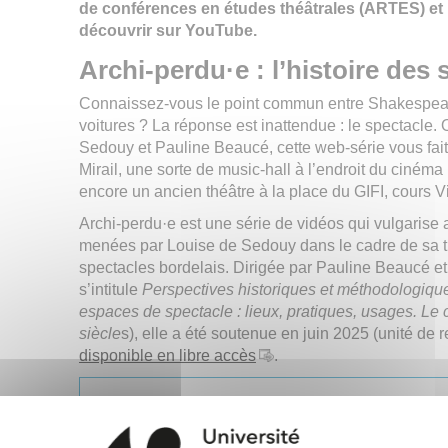
de conférences en études théâtrales (ARTES) et 
découvrir sur YouTube.
Archi-perdu·e : l’histoire des
Connaissez-vous le point commun entre Shakespeare
voitures ? La réponse est inattendue : le spectacle.
Sedouy et Pauline Beaucé, cette web-série vous fait
Mirail, une sorte de music-hall à l’endroit du ciné
encore un ancien théâtre à la place du GIFI, cours V
Archi-perdu·e est une série de vidéos qui vulgarise
menées par Louise de Sedouy dans le cadre de sa thè
spectacles bordelais. Dirigée par Pauline Beaucé e
s’intitule
Perspectives historiques et méthodologique
espaces de spectacle : lieux, pratiques, usages. Le
siècle
s), elle a été soutenue en juin 2025 (unité de
disponible en libre accès
.
Ce projet est réalisé avec le
Bordeaux Montaigne dans le