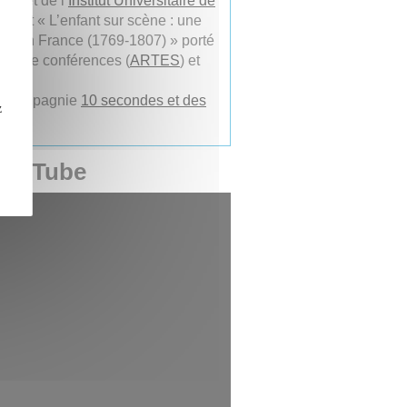
iété
et de l’
Institut Universitaire de
rojet « L’enfant sur scène : une
cle en France (1769-1807) » porté
sse de conférences (
ARTES
) et
 la compagnie
10 secondes et des
z
 YouTube