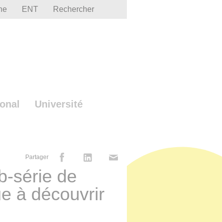
he
ENT
Rechercher
ional
Université
Partager
b-série de
ue à découvrir