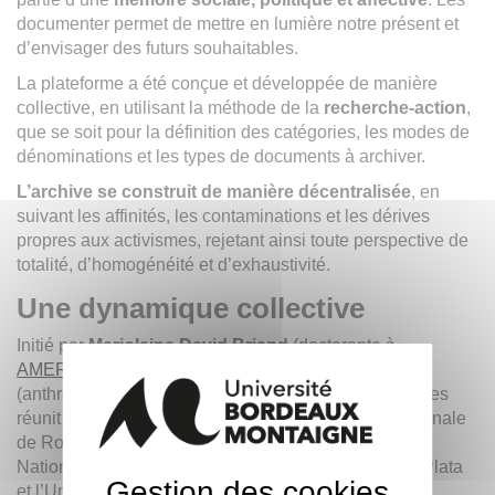
documenter permet de mettre en lumière notre présent et
d’envisager des futurs souhaitables.
La plateforme a été conçue et développée de manière
collective, en utilisant la méthode de la
recherche-action
,
que se soit pour la définition des catégories, les modes de
dénominations et les types de documents à archiver.
L’archive se construit de manière décentralisée
, en
suivant les affinités, les contaminations et les dérives
propres aux activismes, rejetant ainsi toute perspective de
totalité, d’homogénéité et d’exhaustivité.
Une dynamique collective
Initié par
Marjolaine David Briand
(doctorante à
AMERIBER
) et
Guillermo Vargas Quisoboni
(anthropologue et créateur numérique), Constelaciones
réunit des équipes de recherche de l’Université Nationale
de Rosario, l’Université de Buenos Aires, l’Université
National de Entre Ríos, l’Université nationale de La Plata
Gestion des cookies
et l’Université de Bordeaux Montaigne ainsi que des