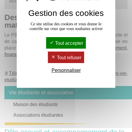
Accédez à l'annuaire de
toutes les associations
!
Gestion des cookies
Des soutiens financiers ou
matériels
Ce site utilise des cookies et vous donne le
contrôle sur ceux que vous souhaitez activer
Le Pôle accueil et accompagnement de la vie étudiante et
de campus (
DiVEC
) vous accompagne pour la mise en
Tout accepter
place de vos projets,
conseils, encadrement,
financements
.
Tout refuser
Personnaliser
Télécharger le fichier «Guide-indispensables-vie-
etudiante.pdf» (2.1 Mo)
Vie étudiante et associative
Maison des étudiants
Associations étudiantes
Pôle accueil et accompagnement de la