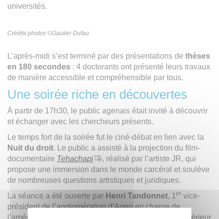
universités.
Crédits photos ©Gautier Dufau
L’après-midi s’est terminé par des présentations de
thèses
en 180 secondes
: 4 doctorants ont présenté leurs travaux
de manière accessible et compréhensible par tous.
Une soirée riche en découvertes
À partir de 17h30, le public agenais était invité à découvrir
et échanger avec les chercheurs présents.
Le temps fort de la soirée fut le ciné-débat en lien avec la
Nuit du droit
. Le public a assisté à la projection du film-
documentaire
Tehachapi
, réalisé par l’artiste JR, qui
propose une immersion dans le monde carcéral et soulève
de nombreuses questions artistiques et juridiques.
er
La séance a été ouverte par
Henri Tandonnet
, 1
vice-
président de l’agglomération d’Agen en charge de
l’aménagement du territoire et de l’enseignement supérieur