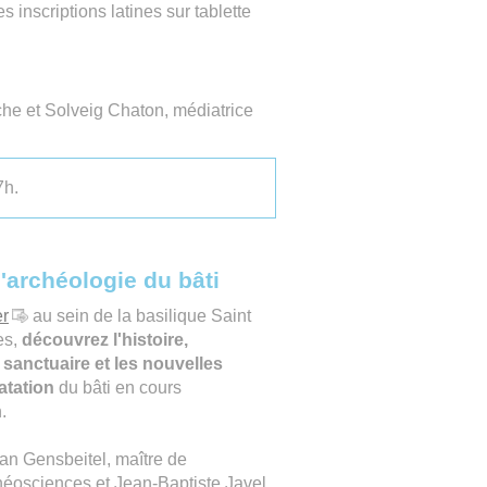
s inscriptions latines sur tablette
he et Solveig Chaton, médiatrice
7h.
l'archéologie du bâti
er
au sein de la basilique Saint
es,
découvrez l'histoire,
u sanctuaire et les nouvelles
atation
du bâti en cours
.
an Gensbeitel, maître de
héosciences et Jean-Baptiste Javel,