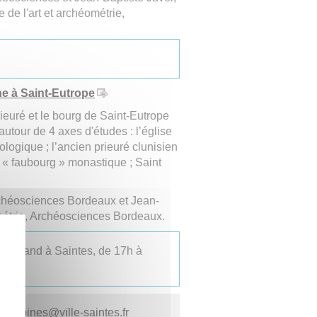
e de l'art et archéométrie,
.
he à Saint-Eutrope
rieuré et le bourg de Saint-Eutrope
utour de 4 axes d'études : l’église
logique ; l’ancien prieuré clunisien
un « faubourg » monastique ; Saint
rchéosciences Bordeaux et Jean-
éométrie, Archéosciences Bordeaux.
tterrand à Saintes, de 17h à
atrimoines
@
ville-saintes.fr