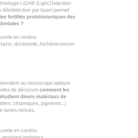
hnologie LiDAR (Light Detection
télédétection par laser) permet
ites fortifiés protohistoriques des
dentales ?
uverte en continu
razin, doctorante, Archéosciences
bservation au microscope optique
ettra de découvrir
comment les
étudient divers matériaux de
tiers, céramiques, pigments...)
de lames minces
.
uverte en continu
 assistant ingénieur
,