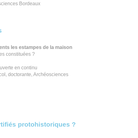
sciences Bordeaux
s
nts les estampes de la maison
les constituées ?
uverte en continu
ol, doctorante, Archéosciences
tifiés protohistoriques ?