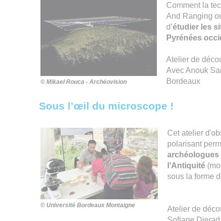
Comment la tec
And Ranging ou 
d’
étudier les s
Pyrénées occi
Atelier de déco
Avec Anouk Sar
Bordeaux
© Mikael Rouca - Archéovision
Sous l’œil du microscope !
Cet atelier d'o
polarisant perm
archéologues 
l'Antiquité
(mor
sous la forme 
© Université Bordeaux Montaigne
Atelier de déco
Sofiane Djerad,