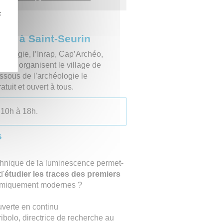
z
aux à Saint-Seurin
héologie, l’Inrap, Cap’Archéo,
aine organisent le village de
ssous de l’archéologie le
atuit et ouvert à tous.
 10h à 18h.
s
hnique de la luminescence permet-
d'
étudier les traces des premiers
miquement modernes ?
uverte en continu
ibolo, directrice de recherche au