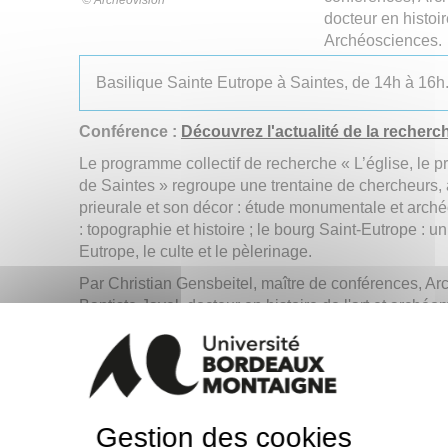
© Archéovision
docteur en histoir
Archéosciences.
Basilique Sainte Eutrope à Saintes, de 14h à 16h
Conférence :
Découvrez l'actualité de la recherc
Le programme collectif de recherche « L’église, le p
de Saintes » regroupe une trentaine de chercheurs, a
prieurale et son décor : étude monumentale et archéo
: topographie et histoire ; le bourg Saint-Eutrope : 
Eutrope, le culte et le pèlerinage.
Par Christian Gensbeitel, maître de conférences, A
Baptiste Javel, docteur en histoire de l'art et arch
Salle des Jacobins de la Médiatheque François Mi
18h30.
Gestion des cookies
Renseignements : 05 46 98 23 94 –
mediations.p