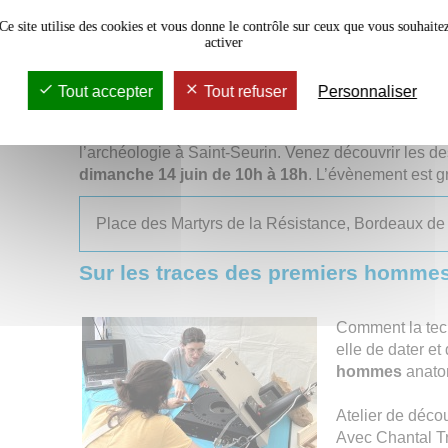
Ce site utilise des cookies et vous donne le contrôle sur ceux que vous souhaite
Dimanche 14 juin
activer
Le village de l’archéologie de Borde
Tout accepter
Tout refuser
Personnaliser
e
À l’occasion de la 17
édition des Journées de l’Arc
l’Université Bordeaux Montaigne et le Musée d’Aquit
l’archéologie à Saint-Seurin. Venez découvrir les de
dimanche 14 juin de 10h à 18h
. L’évènement est gr
Place des Martyrs de la Résistance, Bordeaux de
Sur les traces des premiers homme
Comment la tec
elle de dater et 
hommes
anato
Atelier de déco
Avec Chantal Tr