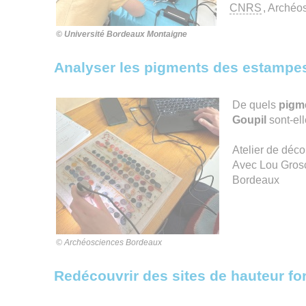
CNRS
, Archéo
© Université Bordeaux Montaigne
Analyser les pigments des estampe
De quels
pigme
Goupil
sont-el
Atelier de déco
Avec Lou Grosc
Bordeaux
© Archéosciences Bordeaux
Redécouvrir des sites de hauteur for