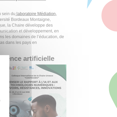
u sein du
laboratoire Médiation,
ersité Bordeaux Montaigne,
que, la Chaire développe des
mmunication et développement, en
s les domaines de l’éducation, de
dias dans les pays en
igence artificielle
z