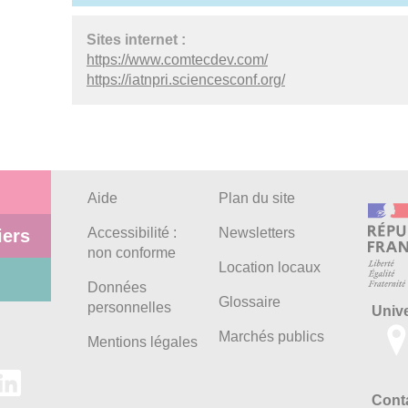
Sites internet :
https://www.comtecdev.com/
https://iatnpri.sciencesconf.org/
Aide
Plan du site
Accessibilité :
Newsletters
iers
non conforme
Location locaux
Données
Glossaire
personnelles
Univ
Marchés publics
Mentions légales
Conta