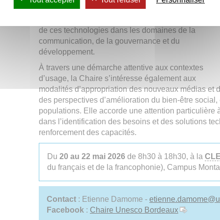
perspectives théoriques. Les échanges porteront
notamment sur les représentations et les usages
de ces technologies dans les domaines de la
communication, de la gouvernance et du
développement.
À travers une démarche attentive aux contextes
d’usage, la Chaire s’intéresse également aux
modalités d’appropriation des nouveaux médias et 
des perspectives d’amélioration du bien-être social,
populations. Elle accorde une attention particulière 
dans l’identification des besoins et des solutions t
renforcement des capacités.
Du
20 au 22 mai 2026
de 8h30 à 18h30, à la
CL
du français et de la francophonie), Campus Mont
Contact
: Etienne Damome -
etienne.damome
@
u
Facebook
:
Chaire Unesco Bordeaux