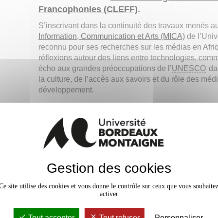
Francophonies (CLEFF)
.
S’inscrivant dans la continuité des travaux menés a
Information, Communication et Arts (MICA)
de l’Univ
reconnu pour ses recherches sur les médias en Afri
réflexions autour des liens entre technologies, co
écho aux grandes préoccupations de l’
UNESCO
dan
la culture, de l’accès aux savoirs et du rôle des mé
développement.
Interroger les enjeux de l’intell
Cette 14e édition entend contribuer à la réflexion
sur la place des sciences humaines et sociales
face au développement de l’intelligence artificielle,
notamment autour des enjeux éthiques et
Gestion des cookies
sociétaux liés à son déploiement.
Le colloque proposera d’explorer les tensions qui
Ce site utilise des cookies et vous donne le contrôle sur ceux que vous souhaite
activer
accompagnent le développement de l’intelligence
artificielle et des technologies numériques, en
croisant approches critiques, études de terrain et
Tout accepter
Tout refuser
Personnaliser