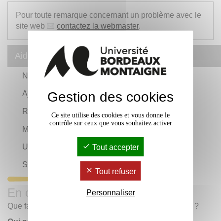
Pour toute remarque concernant un problème avec le
site web
contactez la webmaster
.
Aide
Navigation interne
Gestion des cookies
Ajuster la taille du texte
Raccourcis clavier
Ce site utilise des cookies et vous donne le
contrôle sur ceux que vous souhaitez activer
Modules supplémentaires
Urgences
Tout accepter
SOS Inscriptions administratives
Tout refuser
En cas d'urgence
Personnaliser
Que faire en cas d'
accident
, d'
alarme
ou d'
incendie
?