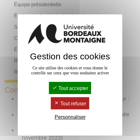
Équipe présidentielle
Équipe de direction administrative
Services et UFR
Conseils et commissions
Élections
Gestion des cookies
Recueil des actes administratifs
Ce site utilise des cookies et vous donne le
Référents
contrôle sur ceux que vous souhaitez activer
Tout accepter
Consultez
organigramme
de l'université (mis à jour :
Tout refuser
avril 2026)
rapport social unique
(concernant l'année
Personnaliser
2023)
statuts de l'université
(mis à jour : 10
novembre 2023)