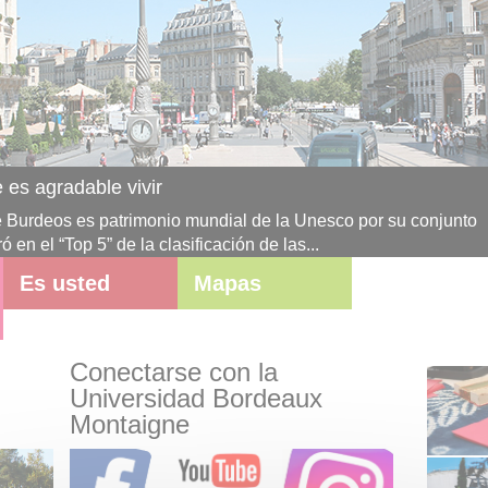
scubrir la Universidad Bordeaux Montaigne
 universidad humanista de BurdeosLa Universidad Bordeaux M
tudiantes y 1.300 docentes y personal de administración en torn
Es usted
Mapas
Conectarse con la
Universidad Bordeaux
Montaigne