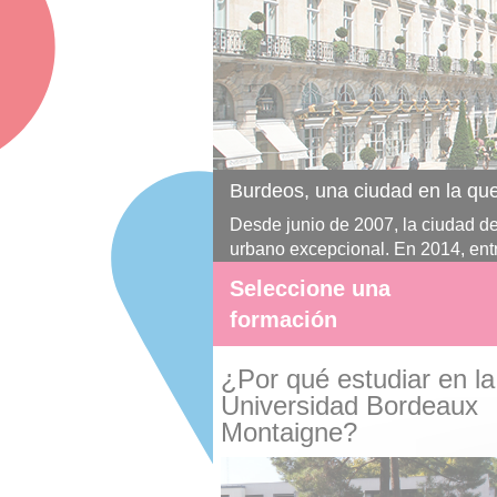
De
La
nesco por su conjunto
es
.
Seleccione una
formación
¿Por qué estudiar en la
Universidad Bordeaux
Montaigne?