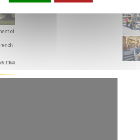
ment of
French
ee mas