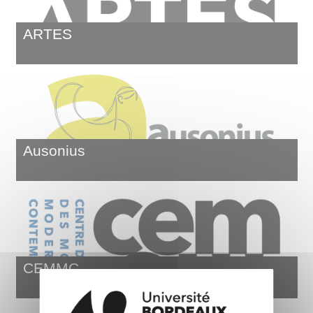
ARTES
Ausonius
CEMMC