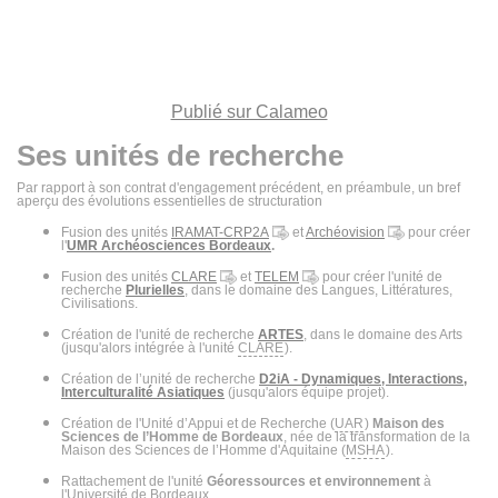
Publié sur Calameo
Ses unités de recherche
Par rapport à son contrat d'engagement précédent, en préambule, un bref
aperçu des évolutions essentielles de structuration
Fusion des unités
IRAMAT-CRP2A
et
Archéovision
pour créer
l'
UMR Archéosciences Bordeaux
.
Fusion des unités
CLARE
et
TELEM
pour créer l'unité de
recherche
Plurielles
, dans le domaine des Langues, Littératures,
Civilisations.
Création de l'unité de recherche
ARTES
, dans le domaine des Arts
(jusqu'alors intégrée à l'unité
CLARE
).
Création de l’unité de recherche
D2iA - Dynamiques, Interactions,
Interculturalité Asiatiques
(jusqu'alors équipe projet).
Création de l'Unité d’Appui et de Recherche (
UAR
)
Maison des
Sciences de l’Homme de Bordeaux
, née de la transformation de la
Maison des Sciences de l’Homme d'Aquitaine (
MSHA
).
Rattachement de l'unité
Géoressources et environnement
à
l'Université de Bordeaux.