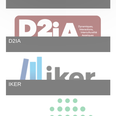
D2IA
IKER