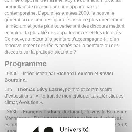
comme dispositif de mise en abyme du médium pictural,
permettant de revendiquer une appartenance
contemporaine. Depuis les années 2000, la nouvelle
génération de peintres figuratifs assume plus directement
le médium et porte plus ouvertement des discours mettant
en valeur la pluralité des appartenances et des identités.
Ce nouveau retour à la peinture s’accompagne-t-il d’un
renouvellement des récits portés par la peinture ou des
discours sur la pratique picturale ?
Programme
10h30 – Introduction par
Richard Leeman
et
Xavier
Bourgine.
11h –
Thomas Lévy-Lasne
, peintre et commissaire
d’expositions : « Portrait de mon biotope, caractéristiques,
climat, évolution ».
13h30 –
François Trahais
, doctorant, Université Bordeaux
Montaigne : « De l’art conceptuel en peinture, évolutions
esthétiques et questionnements théoriques du groupe Art &
Language au tournant des années 1970-1980 ».