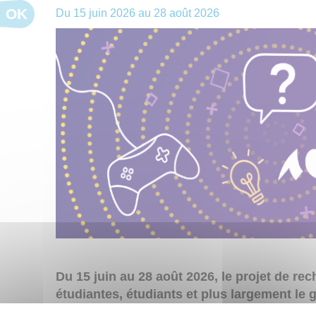
OK
Du
15 juin 2026
au
28 août 2026
Du 15 juin au 28 août 2026, le projet de r
étudiantes, étudiants et plus largement le 
enquête consacrée aux pratiques numériqu