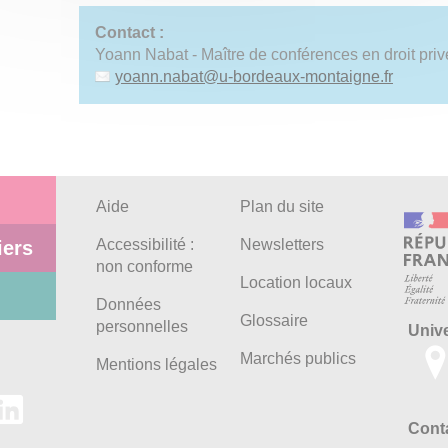
Contact :
Yoann Nabat - Maître de conférences en droit priv
yoann.nabat
@
u-bordeaux-montaigne.fr
Aide
Plan du site
Accessibilité :
Newsletters
iers
non conforme
Location locaux
Données
Glossaire
personnelles
Univ
Marchés publics
Mentions légales
Conta