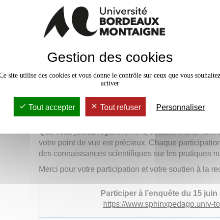
Soutenu par l’Université Bordeaux Montaigne dans l
Yoann Nabat, ce projet mobilise une équipe interdis
domaine qui constitue un axe dynamique des scienc
l’établissement.
Gestion des cookies
Contribuer à une recherche su
numériques contemporains
Ce site utilise des cookies et vous donne le contrôle sur ceux que vous souhaite
activer
L’enquête vise à mieux comprendre les usages, les h
numérique et au jeu vidéo. Pour y participer, il suffi
Tout accepter
Tout refuser
Personnaliser
entièrement anonyme, dont le remplissage nécessite
Que vous jouiez régulièrement, occasionnellement o
votre point de vue est précieux. Chaque participatio
des connaissances scientifiques sur les pratiques
Merci pour votre participation et votre soutien à la r
Participer à l’enquête du 15 juin
https://www.sphinxpedago.univ-to