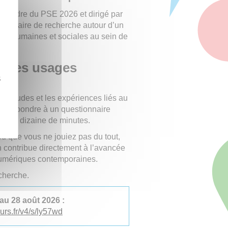
e cadre du PSE 2026 et dirigé par
ciplinaire de recherche autour d’un
es humaines et sociales au sein de
r les usages
z
abitudes et les expériences liés au
t de répondre à un questionnaire
 une dizaine de minutes.
u que vous ne jouiez pas du tout,
n contribue directement à l’avancée
 numériques contemporaines.
echerche.
 au 28 août 2026 :
urs.fr/v4/s/ly57wd