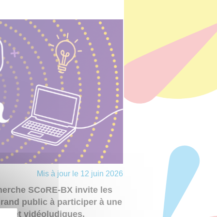
Mis à jour le 12 juin 2026
echerche SCoRE-BX invite les
grand public à participer à une
es et vidéoludiques.