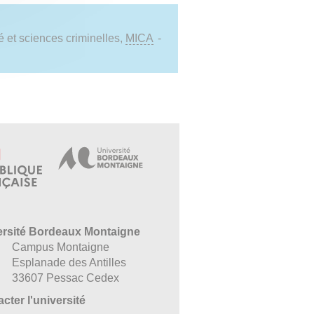
é et sciences criminelles,
MICA
-
ersité Bordeaux Montaigne
Campus Montaigne
Esplanade des Antilles
33607 Pessac Cedex
cter l'université