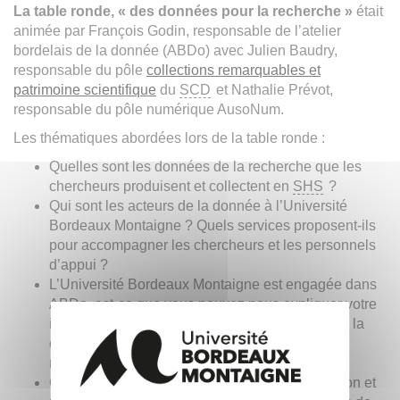
La table ronde, « des données pour la recherche »
était
animée par François Godin, responsable de l’atelier
bordelais de la donnée (ABDo) avec Julien Baudry,
responsable du pôle
collections remarquables et
patrimoine scientifique
du
SCD
et Nathalie Prévot,
responsable du pôle numérique AusoNum.
Les thématiques abordées lors de la table ronde :
Quelles sont les données de la recherche que les
chercheurs produisent et collectent en
SHS
?
Qui sont les acteurs de la donnée à l’Université
Bordeaux Montaigne ? Quels services proposent-ils
pour accompagner les chercheurs et les personnels
d’appui ?
L’Université Bordeaux Montaigne est engagée dans
ABDo, est-ce que vous pouvez nous expliquer votre
implication et l’intérêt d’une politique de site sur la
question de la bonne gestion des données de
recherche ?
Observez-vous une évolution dans l’acculturation et