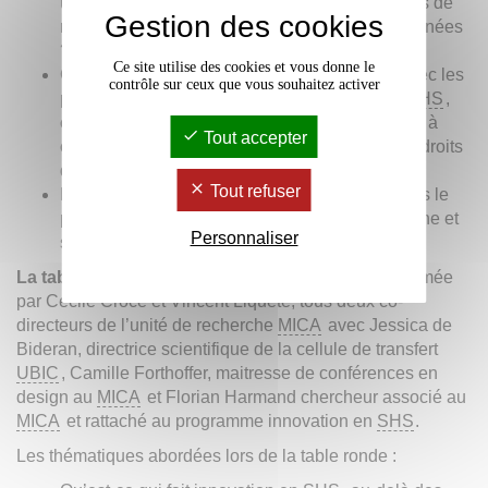
une montée en compétences des communautés de
Gestion des cookies
recherche sur la question de la gestion des données
?
Ce site utilise des cookies et vous donne le
Comment concilier l’ouverture des données avec les
contrôle sur ceux que vous souhaitez activer
particularités de la recherche, notamment en
SHS
,
comme le respect de la protection des données à
Tout accepter
caractère personnel ou la prise en compte des droits
des communautés étudiées par exemple ?
Tout refuser
D’ici quelques années, comment imaginez-vous le
paysage de la gestion des données de recherche et
Personnaliser
son évolution ?
La table ronde, « innovation et transfert »
était animée
par Cécile Croce et Vincent Liquète, tous deux co-
directeurs de l’unité de recherche
MICA
avec Jessica de
Bideran, directrice scientifique de la cellule de transfert
UBIC
, Camille Forthoffer, maitresse de conférences en
design au
MICA
et Florian Harmand chercheur associé au
MICA
et rattaché au programme innovation en
SHS
.
Les thématiques abordées lors de la table ronde :