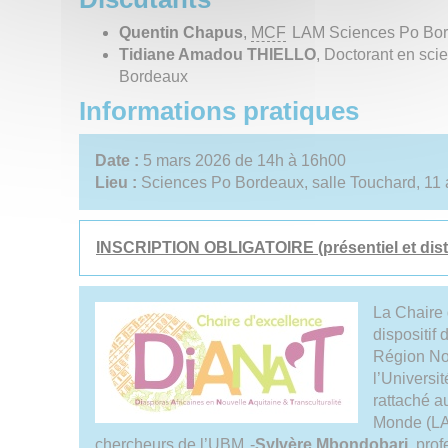
Quentin Chapus
,
MCF
LAM Sciences Po Bo
Tidiane Amadou THIELLO
, Doctorant en sc
Bordeaux
Informations pratiques
Date :
5 mars 2026 de 14h à 16h00
Lieu :
Sciences Po Bordeaux, salle Touchard, 1
INSCRIPTION OBLIGATOIRE (présentiel et dist
La Chaire 
dispositif
Région No
l’Universi
rattaché a
Monde (LA
chercheurs de l’
UBM
-
Sylvère Mbondobari
, pro