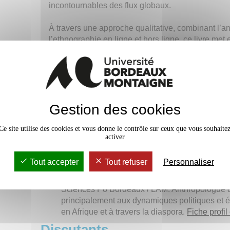
incontournables des flux globaux.
À travers une approche qualitative, combinant l’a
l’ethnographie en ligne et hors ligne, ce livre met 
fluidité des pratiques qui façonnent des communau
transnationales, allant de l’hyper local au panafri
saisir les nouvelles configurations du politique à 
En savoir plus:
https://www.karthala.com/
Gestion des cookies
A propos des auteurs
Ce site utilise des cookies et vous donne le contrôle sur ceux que vous souhaite
activer
Étienne Smith
est maître de conférences en s
Bordeaux / LAM. Il travaille sur le vote des dias
Sénégal et l’histoire de l’éducation en context
Tout accepter
Tout refuser
Personnaliser
Alessandro Jedlowski
est maître de conféren
Sciences Po Bordeaux / LAM. Anthropologue de 
principalement aux dynamiques politiques et 
en Afrique et à travers la diaspora.
Fiche profil
Discutants