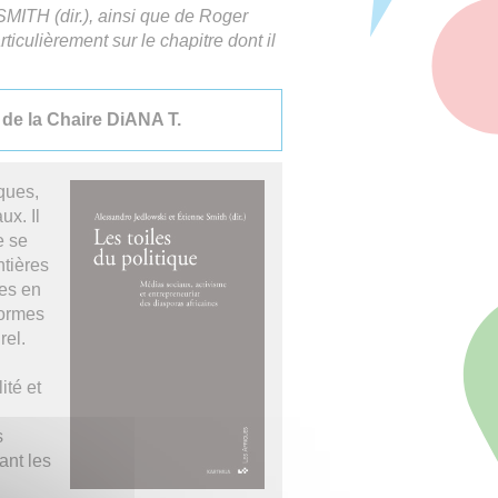
ITH (dir.), ainsi que de Roger
iculièrement sur le chapitre dont il
 de la Chaire DiANA T.
ques,
ux. Il
e se
ntières
nes en
formes
urel.
té et
s
ant les