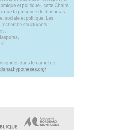
omique et politique-, cette Chaire
eux que la présence de diasporas
e, sociale et politique. Les
e recherche structurants :
res,
diasporas,
ité,
onsignées dans le carnet de
/dianat.hypotheses.org/