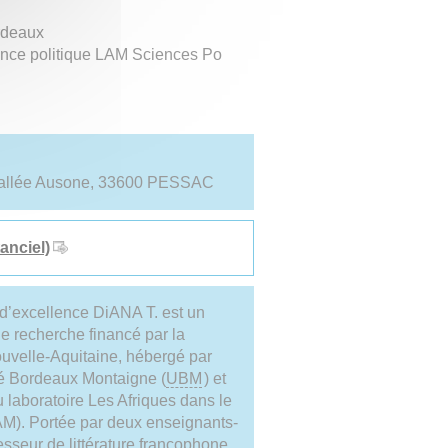
rdeaux
ience politique LAM Sciences Po
1 allée Ausone, 33600 PESSAC
anciel)
d’excellence DiANA T. est un
 de recherche financé par la
uvelle-Aquitaine, hébergé par
té Bordeaux Montaigne (
UBM
) et
u laboratoire Les Afriques dans le
M). Portée par deux enseignants-
fesseur de littérature francophone,