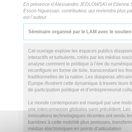
En présence d'Alessandro JEDLOWSKI et Etienne SM
Esson Nguessan, contributeur, qui reviendra plus part
est l’auteur.
Séminaire organisé par le LAM avec le soutien
Cet ouvrage explore les espaces publics diaspori
interactifs et turbulents, créés par les médias socia
analyse comment le politique à l’ère du numériqu
reconfigure en forme de toile, transcendant les fro
traditionnelles de la nation. Les diasporas africai
Europe illustrent cette dynamique à travers leurs 
de participation politique et d’entrepreneuriat cult
Le monde contemporain est marqué par une mobili
une interconnexion globales sans précédent. Les
innovations technologiques récentes ont rendu le
barrières à cette mobilité plus poreuses, transform
médias électroniques en points d’articulation