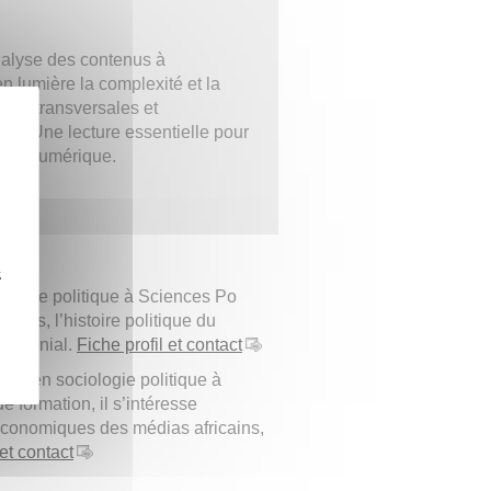
nalyse des contenus à
en lumière la complexité et la
tés transversales et
cain. Une lecture essentielle pour
l’ère numérique.
z
cience politique à Sciences Po
poras, l’histoire politique du
e colonial.
Fiche profil et contact
ces en sociologie politique à
formation, il s’intéresse
économiques des médias africains,
 et contact