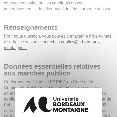
cours de consultation, les candidats doivent
impérativement s’identifier avant de télécharger le dossier.
Renseignements
Pour toute question, vous pouvez contacter le Pôle Achats
à l'adresse suivante :
marches.publics
@
u-bordeaux-
montaigne.fr
.
Données essentielles relatives
aux marchés publics
Conformément à l'article R2196-1 du Code de la
Commande Publique, vous trouverez ci-dessous les
données essentielles relatives aux marchés conclus en
application de l'article R2122-8 du Code de la Commande
Publique dont la valeur est égale ou supérieure à 25 000
euros hors taxes et inférieure à 40 000 euros hors taxes
pour les marchés de fournitures et services, et inférieure à