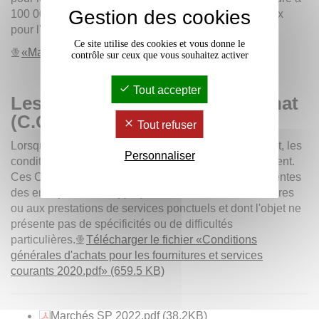
Gestion des cookies
100 000 euros hors taxes pour les marchés de travaux
pour l'année 2025 :
Ce site utilise des cookies et vous donne le
«Marchés SP 2025.pdf» (428.5 Ko)
contrôle sur ceux que vous souhaitez activer
Tout accepter
Les conditions générales d'achat
(C.G.A)
Tout refuser
Lorsque les documents de la consultation le précisent, les
Personnaliser
conditions générales d'achat de l'université s'appliquent.
Ces C.G.A remplacent les conditions générales de ventes
des entreprises et s'appliquent aux achats de fournitures
ou aux prestations de services ponctuels et dont l'objet ne
présente pas de spécificités ou de difficultés
particulières.
Télécharger le fichier «Conditions
générales d'achats pour les fournitures et services
courants 2020.pdf» (659.5 KB)
Marchés SP 2022.pdf
(38.2KB)