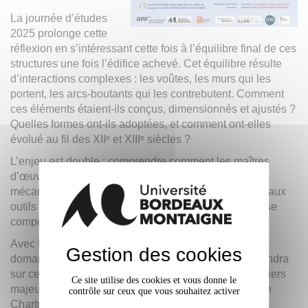
La journée d’études
2025 prolonge cette
réflexion en s’intéressant cette fois à l’équilibre final de ces
structures une fois l’édifice achevé. Cet équilibre résulte
d’interactions complexes : les voûtes, les murs qui les
portent, les arcs-boutants qui les contrebutent. Comment
ces éléments étaient-ils conçus, dimensionnés et ajustés ?
Quelles formes ont-ils adoptées, et comment ont-elles
évolué au fil des XIIᵉ et XIIIᵉ siècles ?
L’enjeu est double : comprendre comment les maîtres
d’œuvre médiévaux imaginaient le fonctionnement
mécanique de leurs constructions, et analyser, grâce aux
outils contemporains, la manière dont ces structures se
comportent réellement.
Avec la participation des meilleurs spécialistes du
Gestion des cookies
domaine, l’équipe du programme
ANR
ALTIOR reviendra
sur ces questions à travers l’étude de plusieurs chantiers
Ce site utilise des cookies et vous donne le
majeurs, dont Notre-Dame de Paris et Notre-Dame de
contrôle sur ceux que vous souhaitez activer
Chartres, afin d’éclairer les méthodes, les choix et les