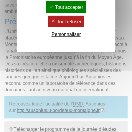
savoir-faire qui ont permis d’élever ces cathédrales
Tout accepter
emblématiques.
Présentation de l’UMR
Tout refuser
L’Unité mixte de recherche Ausonius (
UMR
5607) est
Personnaliser
placée sous la tutelle du
CNRS
, de l’Université Bordeaux
Montaigne et du Ministère de la Culture. Elle se consacre à
l’analyse des espaces, des sociétés et des cultures depuis
la Protohistoire européenne jusqu’à la fin du Moyen Âge.
Dès sa création, elle a rassemblé archéologues, historiens,
historiens de l’art ainsi que philologues spécialistes des
langues grecque et latine. Aujourd’hui, Ausonius est
reconnu comme un laboratoire de référence dans ces
domaines, tant au niveau national qu’international.
Retrouvez toute l'actualité de l'
UMR
Ausonius
sur
http://ausonius.u-bordeaux-montaigne.fr
Télécharger le programme de la journée d'études