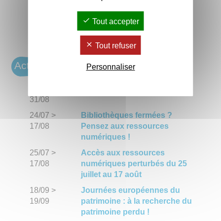
Tout accepter
Tout refuser
Actus des BU
Personnaliser
29/06
>
L'été des bibliothèques
31/08
24/07
>
Bibliothèques fermées ?
17/08
Pensez aux ressources
numériques !
25/07
>
Accès aux ressources
17/08
numériques perturbés du 25
juillet au 17 août
18/09
>
Journées européennes du
19/09
patrimoine : à la recherche du
patrimoine perdu !