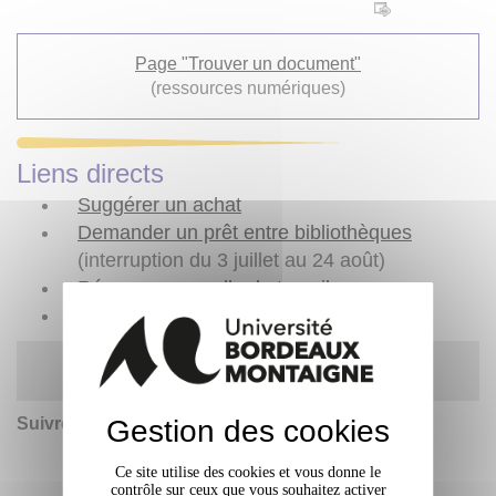
Page "Trouver un document"
(ressources numériques)
Liens directs
Suggérer un achat
Demander un prêt entre bibliothèques
(interruption du 3 juillet au 24 août)
Réserver une salle de travail
Contacter le service
Règles d'usage des bibliothèques
Gestion des cookies
Suivre l'actualité des
BU
:
Ce site utilise des cookies et vous donne le
contrôle sur ceux que vous souhaitez activer