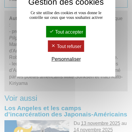
Gestion des cookies
Ce site utilise des cookies et vous donne le
contrôle sur ceux que vous souhaitez activer
Autres évènements
programmés pendant le colloque
:
- projection du court-métrage documentaire
Tout accepter
Pilgrimage
, de Tadashi Nakamura, sur le camp de
Manzanar, où furent enfermés la famille paternelle
Tout refuser
d'Amy Uyematsu, suivi du film du grand cinéaste
Robert A. Nakamura
Hito Hata
, méconnu en France.
Personnaliser
- lecture de poèmes de poètes de Los Angeles, amis
d’Amy Uyematsu, et atelier d’écriture poétique, animé
par les poètes américains Mike Sonksen et Traci Kato-
Kiriyama
Voir aussi
Los Angeles et les camps
d’incarcération des Japonais-Américains
Du
13 novembre 2025
au
14 novembre 2025