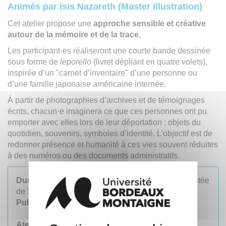
Animés par Isis Nazareth (Master Illustration)
Cet atelier propose une
approche sensible et créative
autour de la mémoire et de la trace
.
Les participant·es réaliseront une courte bande dessinée
sous forme de
leporello
(livret dépliant en quatre volets),
inspirée d’un "carnet d’inventaire" d’une personne ou
d’une famille japonaise américaine internée.
À partir de photographies d’archives et de témoignages
écrits, chacun·e imaginera ce que ces personnes ont pu
emporter avec elles lors de leur déportation : objets du
quotidien, souvenirs, symboles d’identité. L’objectif est de
redonner présence et humanité à ces vies souvent réduites
à des numéros ou des documents administratifs.
Durée de l'atelier
: 1h30 (après une visite commentée
de 30 min. de l’exposition)
Public
: étudiant·es ou grand public
Atelier en salle BRM 058 - Matériel fourni