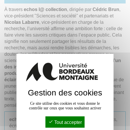
À travers
echos l@ collection
, dirigée par
Cédric Brun
,
vice-président "Sciences et société" et partenariats et
Nicolas Labarre
, vice-président en charge de la
recherche, l’université affirme une ambition forte : celle de
faire vivre les savoirs critiques dans l’espace public. Cela
signifie non seulement partager les résultats de la
recherche, mais aussi rendre lisibles les démarches, les
doutes, les méthodes et les perspectives propres aux
sciences humaines et sociales.
Cette collection est l’un
des instruments de la politique
SAPS
, qui articule
production de connaissances, diffusion, et débat
éclairé au sein de la cité.
C’est dans cette optique que de
jeunes docteurs ou des enseignants-chercheurs peuvent
Gestion des cookies
publier leurs travaux dans des formes ouvertes, combinant
texte, vidéo, image et lien avec les acteurs du territoire,
Ce site utilise des cookies et vous donne le
pensés pour une diffusion large.
contrôle sur ceux que vous souhaitez activer
echos
constitue un fil rouge pour différents supports,
Tout accepter
écrits ou enrichis par la communauté scientifique,