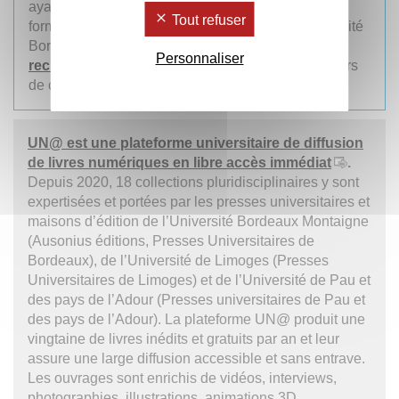
ayant en commun l’accessibilité du discours et du
Tout refuser
format. Aux côtés
d’echos l@ collection
, l’Université
Bordeaux Montaigne a créé le
fanzine de la
Personnaliser
recherche
echos
et
une chaîne YouTube
en cours
de construction.
UN@ est une plateforme universitaire de diffusion
de livres numériques en libre accès immédiat
.
Depuis 2020, 18 collections pluridisciplinaires y sont
expertisées et portées par les presses universitaires et
maisons d’édition de l’Université Bordeaux Montaigne
(Ausonius éditions, Presses Universitaires de
Bordeaux), de l’Université de Limoges (Presses
Universitaires de Limoges) et de l’Université de Pau et
des pays de l’Adour (Presses universitaires de Pau et
des pays de l’Adour). La plateforme UN@ produit une
vingtaine de livres inédits et gratuits par an et leur
assure une large diffusion accessible et sans entrave.
Les ouvrages sont enrichis de vidéos, interviews,
photographies, illustrations, animations 3D,