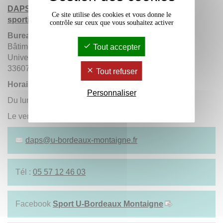
DAPS - Département des activités physiques et
Ce site utilise des cookies et vous donne le
sportives
contrôle sur ceux que vous souhaitez activer
Bureau des sports
Bâtiment accueil (acc 019)
Tout accepter
Université Bordeaux Montaigne
33607 Pessac Cedex
Tout refuser
Horaires d'ouverture au public :
Personnaliser
Du lundi au jeudi de 10h à 16h
Le vendredi de 10h à 12h
daps
@
u-bordeaux-montaigne.fr
Tél :
05 57 12 46 03
Facebook
Sport U-Bordeaux Montaigne