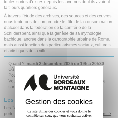
toutes sortes d’excès depuis les tavernes dont ils avaient
fait leurs quartiers généraux.
À travers l’étude des archives, des sources et des œuvres,
nous tenterons de comprendre le rôle de la consommation
d’alcool dans la fédération de la confrérie de la
Schildersbent, ainsi que la genèse de sa mythologie
bachique, ancrée dans la cartographie urbaine de Rome,
mais aussi fonction des particularismes sociaux, culturels
et artistiques de la ville.
Quand ?
mardi 2 décembre 2025 de 19h à 20h30
Où ?
La Cité du Vin
Pour qui ?
Tout public, gratuit,
sur inscription
Vous pouvez également suivre l'évènement en ligne
sur Zoom,
sur inscription.
e
Les Vendanges du savoir, 10
année
Gestion des cookies
Les "Vendanges du savoir" sont une action culturelle
Ce site utilise des cookies et vous donne le
portée par l’
Université Bordeaux Montaigne
et l’
université
contrôle sur ceux que vous souhaitez activer