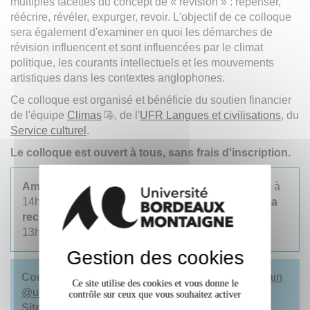
multiples facettes du concept de « révision » : repenser,
réécrire, révéler, expurger, revoir. L'objectif de ce colloque
sera également d'examiner en quoi les démarches de
révision influencent et sont influencées par le climat
politique, les courants intellectuels et les mouvements
artistiques dans les contextes anglophones.
Ce colloque est organisé et bénéficie du soutien financier
de l'équipe
Climas
, de l'
UFR Langues et civilisations
, du
Service culturel
.
Le colloque est ouvert à tous, sans frais d'inscription.
Amphithéâtre de la
CLEFF
du mercredi
25 février à
14h au jeudi 26 février à 12h, puis à la
Maison de la
recherche (salle des thèses)
du jeudi 26 février à
13h45 au vendredi 27 février à 16h
Gestion des cookies
Contact :
Véronique Béghain -
veronique.beghain
Ce site utilise des cookies et vous donne le
@
u-bordeaux-montaigne.fr
contrôle sur ceux que vous souhaitez activer
Sites web
: