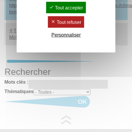
https://revisionconferenceubm.weebly.com/
ET
https://clim
Tout accepter
bordeaux-montaigne.fr/colloques
Tout refuser
Télécharger le programme (au format PDF - 2,76
Personnaliser
Mo)
Rechercher
Mots clés :
Thématiques
OK