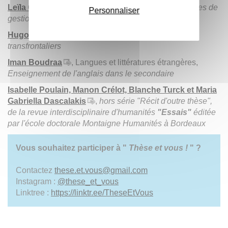
Leïla Oulkebous
, Géographie,
Enjeux géopolitiques de
Personnaliser
gestion des barrages hydrauliques
Hugo Mazzero
, Géographie,
Gestion des parcs
transfrontaliers
Iman Boudraa
, Langues et littératures étrangères,
Enseignement de l'anglais dans le secondaire
Isabelle Poulain, Manon Crélot, Blanche Turck et Maria
Gabriella Dascalakis
,
hors série "Récit d'outre thèse",
de la revue interdisciplinaire d'humanités
"Essais"
éditée
par l'école doctorale Montaigne Humanités à Bordeaux
Vous souhaitez participer à "
Thèse et vous !
" ?
Contactez
these.et.vous
@
gmail.com
Instagram :
@these_et_vous
Linktree :
https://linktr.ee/TheseEtVous