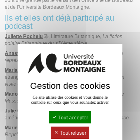
dont une grande partie venant de l'Université de Bordeaux
et de l'Université Bordeaux Montaigne.
Ils et elles ont déjà participé au
podcast
Juliette Pochelu
, Littérature Britannique,
La fiction
polaire Britannique du XIXème siècle
Anastasia Lebedeva
, Etudes Slaves - Cinéma,
La
représentation du Queer dans le cinéma Russe
Maria Gabriela Dascalakis
, Langues et Littérature
étrangère,
Représentation des Présidents Français en
Gestion des cookies
visite en Argentine dans la Presse locale
Manon Delobel
, Philosophie Politique,
Concept de
Ce site utilise des cookies et vous donne le
Masse
contrôle sur ceux que vous souhaitez activer
Julie Olivier
, Études hispaniques et hispano-
américaine,
Les stéréotypes de genre dans le Flamenco
Tout accepter
Marie Sarraute
, Sociolinguistique Occitane,
Tout refuser
Représentation de l'Occitan en milieu scolaire