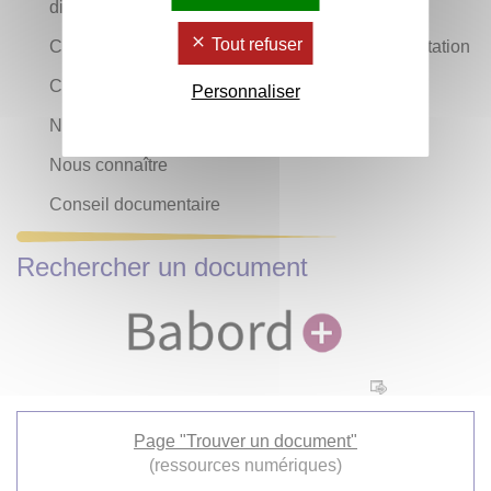
disciplinaire
Tout refuser
Contacter votre chargé·e de formations documentation
Contacter la direction du service
Personnaliser
Nous rejoindre sur les réseaux sociaux
Nous connaître
Conseil documentaire
Rechercher un document
Page "Trouver un document"
(ressources numériques)