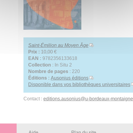
Saint-Émilion au Moyen Âge
Prix :
10,00 €
EAN :
9782356133618
Collection
: In Situ 2
Nombre de pages
: 220
Éditions :
Ausonius éditions
Disponible dans vos bibliothèques universitaires
Contact :
editions.ausonius
@
u-bordeaux-montaigne.
Aide
Plan du site