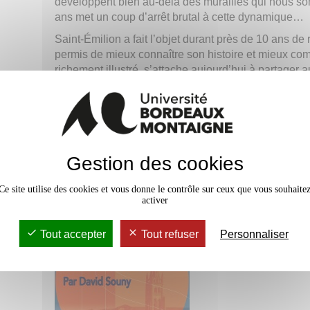
développent bien au-delà des murailles qui nous so
ans met un coup d’arrêt brutal à cette dynamique…
Saint-Émilion a fait l’objet durant près de 10 ans de
permis de mieux connaître son histoire et mieux comp
richement illustré, s’attache aujourd’hui à partager 
de ces travaux.
L’auteur,
David Souny
, est historien, archéolo
Spécialiste des villes médiévales de la région, il
recherches universitaires menées sur Saint-Émilio
Gestion des cookies
régulièrement avec ses groupes de visiteurs sa pas
avec eux les détails de son architecture et de se
Ce site utilise des cookies et vous donne le contrôle sur ceux que vous souhaite
activer
Tout accepter
Tout refuser
Personnaliser