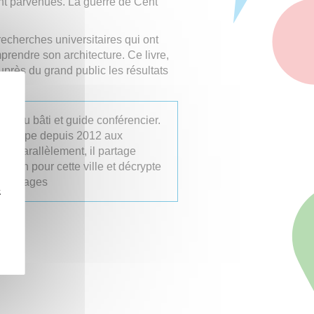
nt parvenues. La guerre de Cent
 recherches universitaires qui ont
rendre son architecture. Ce livre,
auprès du grand public les résultats
gue du bâti et guide conférencier.
 participe depuis 2012 aux
n. Parallèlement, il partage
sion pour cette ville et décrypte
s paysages
z