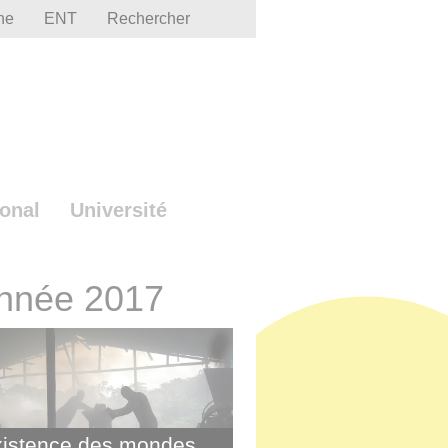
he
ENT
Rechercher
ional
Université
'année 2017
istence des mondes