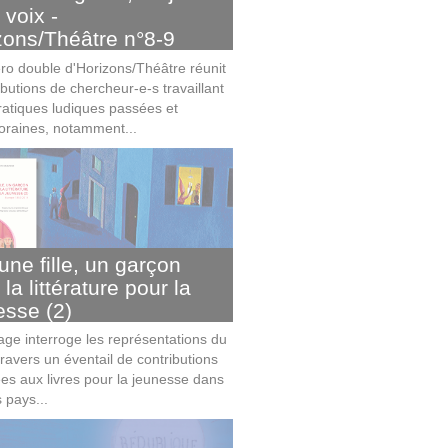
 voix -
zons/Théâtre n°8-9
o double d'Horizons/Théâtre réunit
ibutions de chercheur-e-s travaillant
pratiques ludiques passées et
raines, notamment...
une fille, un garçon
la littérature pour la
esse (2)
age interroge les représentations du
ravers un éventail de contributions
es aux livres pour la jeunesse dans
s pays...