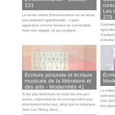
121
rurau
Les 
Le terme même d’inconvenance ne se laisse
273
pas aisément appréhender : il peut
Comment 
apparaître comme l’envers du convenable,
agricultu
voire son négatif, ce qui souligne...
d’acteurs
d’études 
Écriture picturale et écriture
Écrit
musicale de la littérature et
Mode
des arts - Modernités 41
La notion
Si les arts résonnent en écho les uns aux
opératoir
autres, cependant ils ne correspondent pas
trois der
directement entre eux, ainsi que le remarque
fois dans
Jean-Luc Nancy dans...