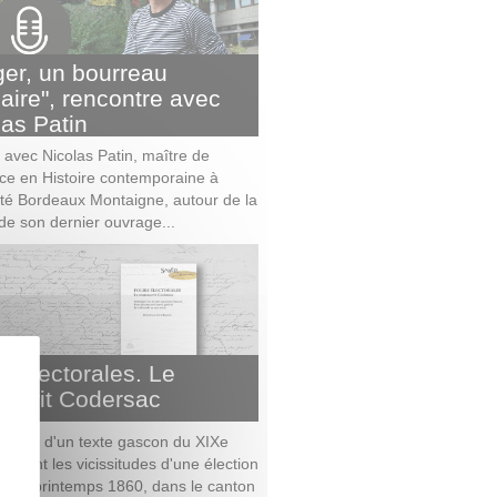
ger, un bourreau
naire", rencontre avec
las Patin
n avec Nicolas Patin, maître de
ce en Histoire contemporaine à
sité Bordeaux Montaigne, autour de la
 de son dernier ouvrage...
es électorales. Le
scrit Codersac
ritique d'un texte gascon du XIXe
contant les vicissitudes d'une élection
e au printemps 1860, dans le canton