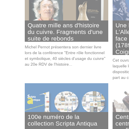
Quatre mille ans d'histoire
Une h
du cuivre. Fragments d'une
L’Al
suite de rebonds
face
(178
Michel Pernot présentera son dernier livre
Coig
lors de la conférence "Entre rôle fonctionnel
et symbolique, 40 siècles d'usage du cuivre"
Cet ouvr
au 20e RDV de l'histoire...
laquelle
dispositi
part au c
100e numéro de la
Cent
collection Scripta Antiqua
cent