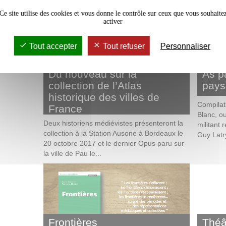
comment, en dehors...
de Coders
Ce site utilise des cookies et vous donne le contrôle sur ceux que vous souhaite
activer
Tout accepter
Tout refuser
Personnaliser
Du nouveau sur la
As p
collection de l’Atlas
pay
historique des villes de
Compilat
France
Blanc, ou
Deux historiens médiévistes présenteront la
militant 
collection à la Station Ausone à Bordeaux le
Guy Latr
20 octobre 2017 et le dernier Opus paru sur
la ville de Pau le...
Frontières
Théâ