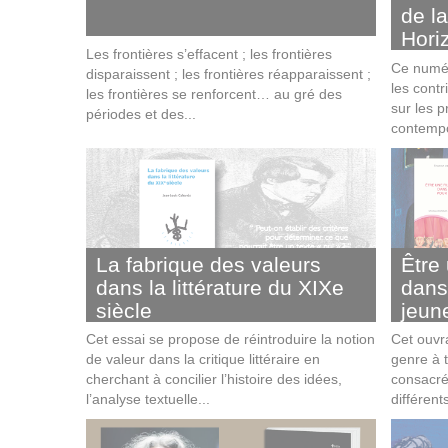
de la
Hori
Les frontières s’effacent­ ; les frontières
Ce numér
disparaissent­ ; les frontières réapparaissent­ ;
les contr
les frontières se renforcent… au gré des
sur les 
périodes et des...
contempo
La fabrique des valeurs
Être 
dans la littérature du XIXe
dans 
siècle
jeun
Cet essai se propose de réintroduire la notion
Cet ouvr
de valeur dans la critique littéraire en
genre à t
cherchant à concilier l’histoire des idées,
consacré
l’analyse textuelle...
différent