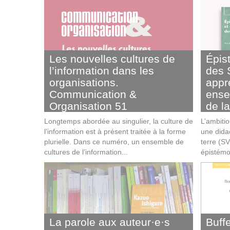
Les nouvelles cultures de
Épis
l’information dans les
des 
organisations.
appr
Communication &
ense
Organisation 51
de la
Longtemps abordée au singulier, la culture de
L’ambiti
l’information est à présent traitée à la forme
une didac
plurielle. Dans ce numéro, un ensemble de
terre (S
cultures de l’information...
épistémo
La parole aux auteur·e·s
Buffe