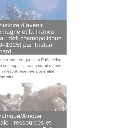
istoire d’avenir.
lemagne et la France
 au défi cosmopolitique
9–1925) par Tristan
nard
age remet en question l'idée selon
 le cosmopolitisme ne serait qu'une
on d'esprit réservée à une élite. Il
ontraire...
rafrique/Afrique
rale : ressources et