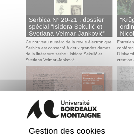
Serbica N° 20-21 : dossier
"Krü
spécial "Isidora Sekulić et
ordi
Svetlana Velmar-Janković"
Nico
Ce nouveau numéro de la revue électronique
Entretie
Serbica est consacré à deux grandes dames
conféren
de la littérature serbe : Isidora Sekulić et
l'Univer
Svetlana Velmar-Janković...
création
Hégémonies et sociétés
Foli
dans le monde grec
manu
Nouvel ouvrage dans la collection "Parcours
Edition c
universitaire", ce recueil de cent quatre-vingts
siècle ra
Gestion des cookies
inscriptions grecques permet de comprendre
organisé