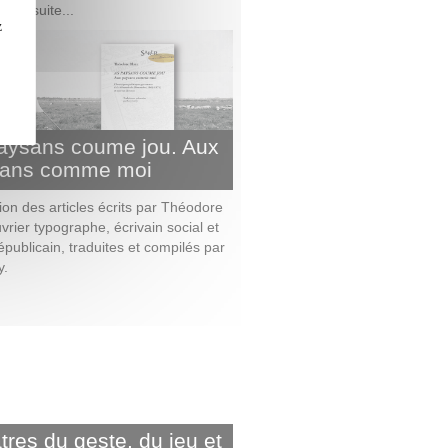
ac, suite...
z
aysans coume jou. Aux
sans comme moi
ion des articles écrits par Théodore
vrier typographe, écrivain social et
républicain, traduites et compilés par
y.
tres du geste, du jeu et