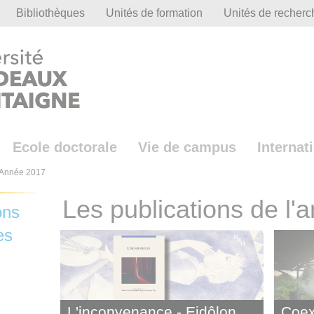
Bibliothèques
Unités de formation
Unités de recherc
Ecole doctorale
Vie de campus
Internat
Année 2017
Les publications de l
ons
es
L'inconvenance - Eidôlon
Coex