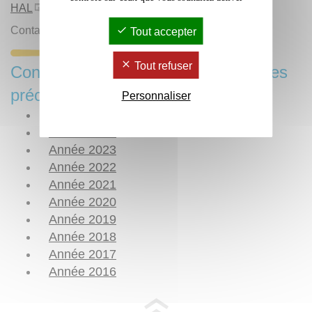
HAL
Contact :
Revue des Études Anciennes
Tout accepter
Tout refuser
Consulter les publications des années
précédentes
Personnaliser
Année 2025
Année 2024
Année 2023
Année 2022
Année 2021
Année 2020
Année 2019
Année 2018
Année 2017
Année 2016