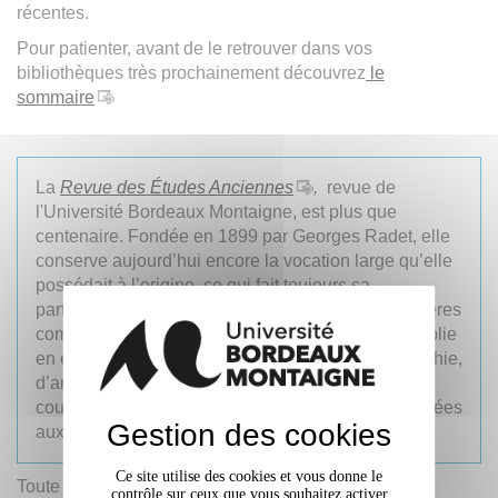
récentes.
Pour patienter, avant de le retrouver dans vos
bibliothèques très prochainement découvrez
le
sommaire
La
Revue des Études Anciennes
,
revue de
l'Université Bordeaux Montaigne, est plus que
centenaire. Fondée en 1899 par Georges Radet, elle
conserve aujourd’hui encore la vocation large qu’elle
possédait à l’origine, ce qui fait toujours sa
particularité parmi les revues françaises ou étrangères
comparable. En deux livraisons annuelles, elle publie
en effet aussi bien des articles d’histoire, d’épigraphie,
d’archéologie, de littérature et de philosophie,
couvrant ainsi le champ entier des études consacrées
Gestion des cookies
aux mondes anciens.
Ce site utilise des cookies et vous donne le
Toute la REA en quelques clics sur
Persée
et sur
contrôle sur ceux que vous souhaitez activer