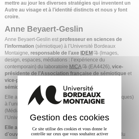
mettre au jour les diverses stratégies qui inventent un
Autre au visage et à l’identité distincts et nous y font
croire.
Anne Beyaert-Geslin
Anne Beyaert-Geslin est
professeur en sciences de
l’information
(sémiotique) à l’Université Bordeaux
Montaigne,
responsable de l’axe
IDEM
(Images,
design, espaces, médiations : l’expérience du
contemporain) du laboratoire
MICA
(EA4426),
vice-
présidente de l’Association française de sémiotique
et
vice-présidente de l’Association internationale de
sémiotique visuelle,
où elle représente la France.
Elle a dirigé le CeReS (Centre de recherches sémiotiques)
à l’université de Limoges et le laboratoire
MICA
(Médiations, information, communication, arts) à
Gestion des cookies
l’Université Bordeaux Montaigne.
Elle a publié environ 160 articles et chapitres
Ce site utilise des cookies et vous donne le
d’ouvrages
en sémiotique de l’image et sémiotique du
contrôle sur ceux que vous souhaitez activer