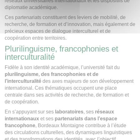
réseaux universitaires internationaux et les dispositifs de
diplomatie académique.
Ces partenariats constituent des leviers de mobilité, de
recherche, de formation et d’innovation, mais également de
précieux espaces de dialogue interculturel et de
coopération entre territoires.
Plurilinguisme, francophonies et
interculturalité
Fidèle à son identité académique, l’université fait du
plurilinguisme, des francophonies et de
l’interculturalité
des axes majeurs de son développement
international. Ces thématiques occupent une place
centrale dans ses activités de recherche, de formation et
de coopération.
En s’appuyant sur ses
laboratoires
, ses
réseaux
internationaux
et ses
partenariats dans l’espace
francophone
, Bordeaux Montaigne contribue à l’étude
des circulations culturelles, des dynamiques linguistiques
et des transformations des identités, avec l’objectif