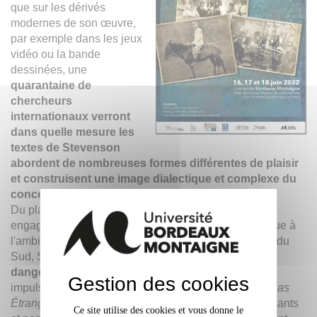
que sur les dérivés
modernes de son œuvre,
par exemple dans les jeux
vidéo ou la bande
dessinées, une
quarantaine de
chercheurs
internationaux verront
dans quelle mesure les
textes de Stevenson
abordent de nombreuses formes différentes de plaisir
et construisent une image dialectique et complexe du
concept.
Du plaisir apparemment facile et des "images
engageantes" de l'aventure et de la romance historique à
l'ambivalence des plaisirs stéréotypés tirés des mers du
Sud, Stevenson explore les
délices mais aussi les
dangers du plaisir et de la jouissance
, lorsque "les
Gestion des cookies
impulsions bondissantes et les plaisirs secrets"
(Le Cas
Étrange du Dr Jekyll et de M. Hyde
) deviennent écrasants
Ce site utilise des cookies et vous donne le