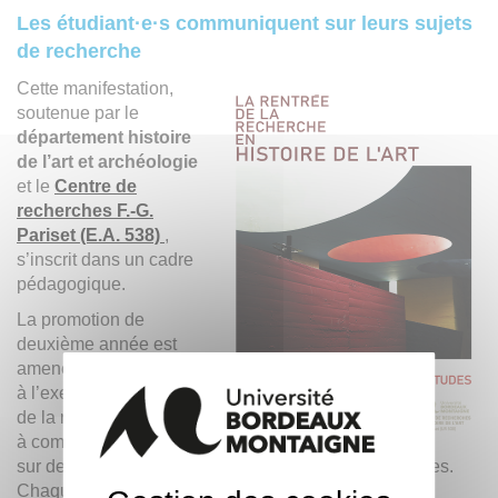
Les étudiant·e·s communiquent sur leurs sujets
de recherche
Cette manifestation,
soutenue par le
département histoire
de l’art et archéologie
et le
Centre de
recherches F.-G.
Pariset (E.A. 538)
,
s’inscrit dans un cadre
pédagogique.
La promotion de
deuxième année est
amenée à se confronter
à l’exercice académique
de la réponse à un appel
à communication articulé
sur des enjeux historiographiques ou méthodologiques.
Chaque étudiant·e peut ainsi faire une proposition,