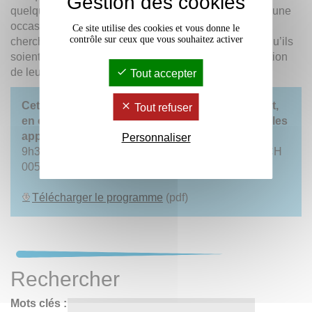
Gestion des cookies
quelque soit sa période ou son domaine. Il s’agit là d’une
occasion inédite pour ces jeunes chercheurs et
Ce site utilise des cookies et vous donne le
contrôle sur ceux que vous souhaitez activer
chercheuses de communiquer sur leurs sujets, bien qu’ils
soient encore à une étape intermédiaire de la réalisation
de leur mémoire.
Tout accepter
Cette journée, ouverte à toutes et à tous, se veut,
Tout refuser
en outre, un moment d’échange convivial entre les
apprentis chercheurs et leurs enseignants.
Personnaliser
9h30 - 15h30 / Maison de l’Archéologie - Amphi ACH
005.
Télécharger le programme
(pdf)
Rechercher
Mots clés :