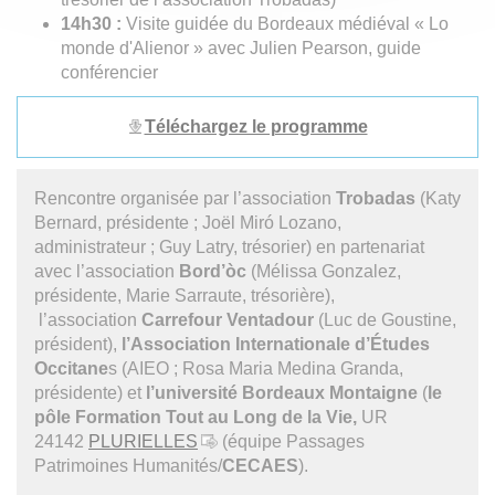
14h30 :
Visite guidée du Bordeaux médiéval « Lo
monde d'Alienor » avec Julien Pearson, guide
conférencier
Téléchargez le programme
Rencontre organisée par l’association
Trobadas
(Katy
Bernard, présidente ; Joël Miró Lozano,
administrateur ; Guy Latry, trésorier) en partenariat
avec l’association
Bord’òc
(Mélissa Gonzalez,
présidente, Marie Sarraute, trésorière),
l’association
Carrefour Ventadour
(Luc de Goustine,
président),
l’Association Internationale d’Études
Occitane
s (AIEO ; Rosa Maria Medina Granda,
présidente) et
l’université Bordeaux Montaigne
(
le
pôle Formation Tout au Long de la Vie,
UR
24142
PLURIELLES
(équipe Passages
Patrimoines Humanités/
CECAES
).