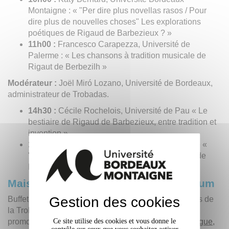
Montaigne : « "Per dire plus novellas rasos / Pour
dire plus de nouvelles choses" Les explorations
poétiques de Rigaud de Barbezieux ? »
11h00 :
Francesco Carapezza, Université de
Palerme : « Les chansons à tradition musicale de
Rigaut de Berbezilh »
Modérateur :
Joël Miró Lozano, Université de Bordeaux,
administrateur de Trobadas.
14h30 :
Cécile Rochelois, Université de Pau « Le
bestiaire de Rigaud de Barbezieux, entre tradition et
invention »
15h30 :
Jacques Gourc, Université de Toulouse «
"Atressi com…" : les comparaisons de Rigaud de
Barbezieux et leur postérité. »
Maison des Étudiants et son auditorium
Gestion des cookies
Buffet-Concert Rencontre festive entre les participants de
la Trobada, les différentes
Ce site utilise des cookies et vous donne le
promotions du
Diplôme Universitaire d’Occitan – Langue,