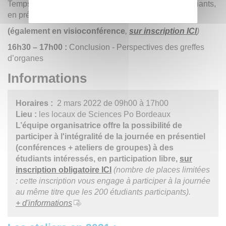
Temps de partage des travaux issus des ateliers étudiants,
en présence d’experts, et un débat avec le public.
(également en visioconférence
,
sur inscription ICI
)
16h30 – 17h00 :
Conclusion - Perspectives des greffes
d’organes
Informations
Horaires :
2 mars 2022 de 09h00 à 17h00
Lieu :
les locaux de Sciences Po Bordeaux
L’équipe organisatrice offre la possibilité de
participer à l'intégralité de la journée en présentiel
(conférences + ateliers de groupes) à des
étudiants intéressés, en participation libre,
sur
inscription obligatoire ICI
(nombre de places limitées
: cette inscription vous engage à participer à la journée
au même titre que les 200 étudiants participants).
+ d'informations