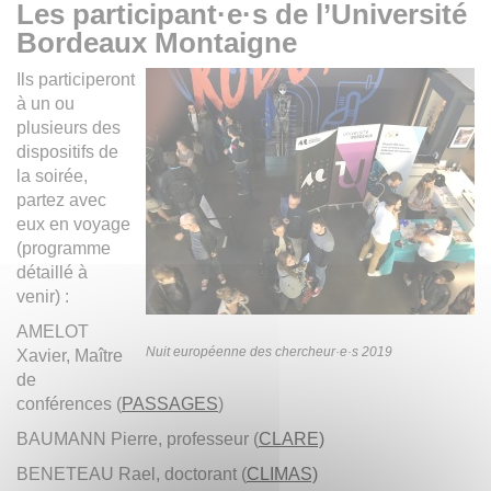
Les participant·e·s de l’Université
Bordeaux Montaigne
Ils participeront
à un ou
plusieurs des
dispositifs de
la soirée,
partez avec
eux en voyage
(programme
détaillé à
venir) :
AMELOT
Nuit européenne des chercheur·e·s 2019
Xavier, Maître
de
conférences (
PASSAGES
)
BAUMANN Pierre, professeur (
CLARE)
BENETEAU Rael, doctorant (
CLIMAS)