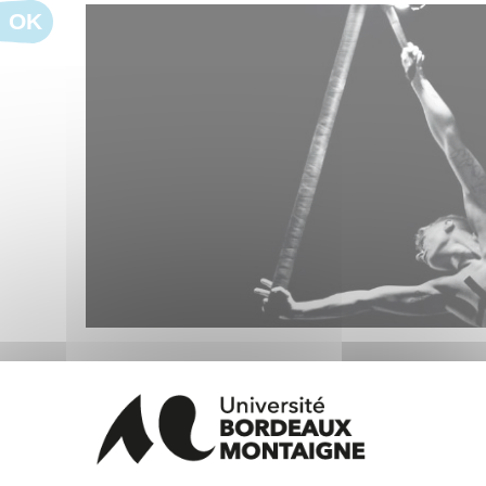
OK
Journées d'études les 15 et 16 mars 2022 (
Bordeaux) qui s'inscrivent dans le cycle d
contemporain et engagement - 2022/2023"
d'études et d'un colloque final.