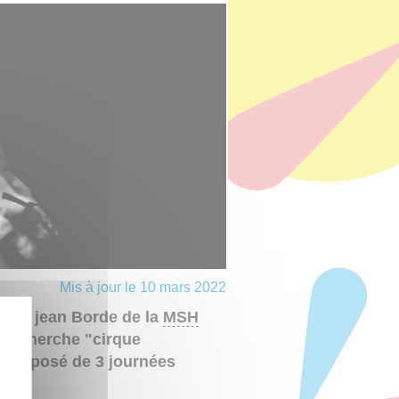
Mis à jour le 10 mars 2022
salle jean Borde de la
MSH
e recherche "cirque
 composé de 3 journées