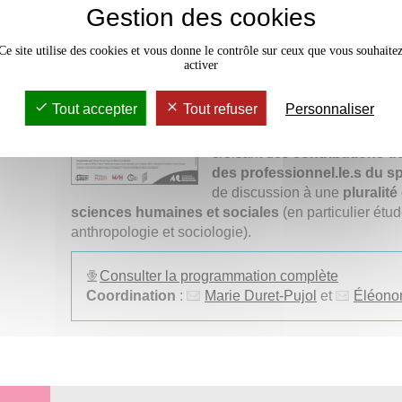
Gestion des cookies
À l’heure où la notion
d’"eng
champ du
pouvoir de même 
Ce site utilise des cookies et vous donne le contrôle sur ceux que vous souhaite
académique et politique
, et
activer
contemporain se constituent da
de recherche vise à interroge
Tout accepter
Tout refuser
Personnaliser
l’engagement liées à cette di
Ces journées se propose d’ex
croisant des
contributions d
des professionnel.le.s du s
de discussion à une
pluralité
sciences humaines et sociales
(en particulier étud
anthropologie et sociologie).
Consulter la programmation complète
Coordination
:
Marie Duret-Pujol
et
Éléono