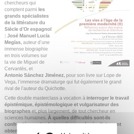
chercheurs qui
comptent parmi
les
grands spécialistes
de la littérature du
Siècle d’Or espagnol
: José Manuel Lucía
Megías,
auteur d’une
immense biographie
en trois volumes sur
la vie de Miguel de
Cervantès, et
Antonio Sánchez Jiménez,
pour son livre sur Lope de
Vega, l’immense dramaturge qui fut également le grand
rival de l'auteur du Quichotte.
Cette double masterclass a vocation à
interroger le travail
épistémique, épistémologique et vulgarisateur des
biographes
et, plus largement, de tout chercheur en
sciences humaines.
À quelles difficultés sont-ils
confrontés, quels choix opérer, quels résultats sont
obtenus sur le fond comme sur la forme ?