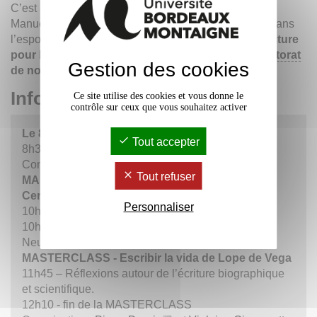
C’est à ces questions que souhaitent répondre José
Manuel Lucía Megías et Antonio Sánchez Jiménez, dans
l’espoir que leur réflexion constitue
des aides à l’écriture
pour les étudiants de licence, de master et de
doctorat
Gestion des cookies
de notre université.
Informations
Ce site utilise des cookies et vous donne le
contrôle sur ceux que vous souhaitez activer
Le 8 février 2022
Tout accepter
8h30 - José Manuel Lucía Megías (Université
Complutense de Madrid, Espagne)
Tout refuser
MASTERCLASS - Escribir la vida de Miguel de
Cervantès
Personnaliser
10h00 - Pause-café
10h15 - Antonio Sánchez Jiménez (Université de
Neuchâtel, Suisse)
MASTERCLASS - Escribir la vida de Lope de Vega
11h45 – Réflexions autour de l’écriture biographique
et scientifique.
12h10 - fin de la MASTERCLASS