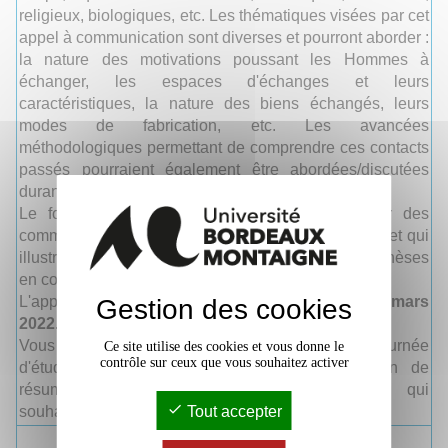
religieux, biologiques, etc. Les thématiques visées par cet
appel à communication sont diverses et pourront aborder :
la nature des motivations poussant les Hommes à
échanger, les espaces d'échanges et leurs
caractéristiques, la nature des biens échangés, leurs
modes de fabrication, etc. Les avancées
méthodologiques permettant de comprendre ces contacts
passés pourraient également être abordées/discutées
durant cette journée.
Le format de cette session permet de planifier des
communications orales d'une durée de 15 minutes et qui
illustreront l’interdisciplinarité et la diachronie des thèses
en cours au sein des unités de la FSAB. .
L'appel à communications est ouvert jusqu'au
14 mars
Gestion des cookies
2022
.
Vous trouverez
ICI
l'entièreté du résumé de cette journée
Ce site utilise des cookies et vous donne le
contrôle sur ceux que vous souhaitez activer
d'étude ainsi que les modalités de soumission de
résumés pour les doctorantes et doctorants qui
souhaiteraient participer à cette rencontre.
Tout accepter