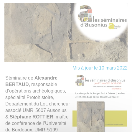
Mis à jour le 10 mars 2022
Séminaire de
Alexandre
BERTAUD
, responsable
d’opérations archéologiques,
spécialité Protohistoire,
Département du Lot, chercheur
associé
UMR
5607 Ausonius
&
Stéphane ROTTIER
, maître
de conférence de l’Université
de Bordeaux,
UMR
5199