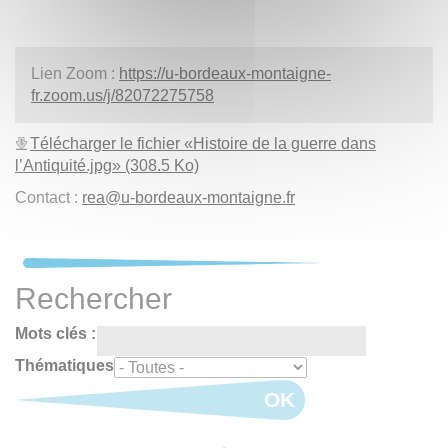
Lien Zoom :
https://u-bordeaux-montaigne-
fr.zoom.us/j/82072275758
Télécharger le fichier «Histoire de la guerre dans
l’Antiquité.jpg» (308.5 Ko)
Contact :
rea
@
u-bordeaux-montaigne.fr
Rechercher
Mots clés :
Thématiques
OK