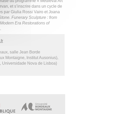
e phase du programme « Medieval Art
an, et s’inscrire dans un cycle de
és par Giulia Rossi Vairo et Joana
Stone. Funerary Sculpture : from
 Modern Era Restorations of
.
fr
aux, salle Jean Borde
 Montaigne, Institut Ausonius),
is, Universidade Nova de Lisboa)