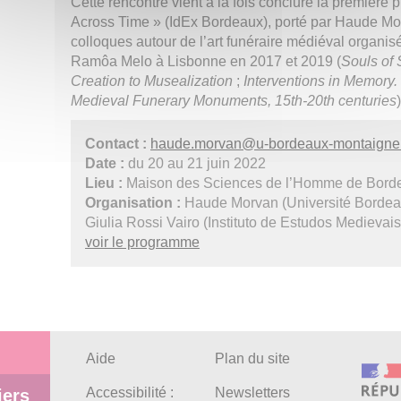
Cette rencontre vient à la fois conclure la premièr
Across Time » (IdEx Bordeaux), porté par Haude Morv
colloques autour de l’art funéraire médiéval organis
Ramôa Melo à Lisbonne en 2017 et 2019 (
Souls of 
Creation to Musealization
;
Interventions in Memory.
Medieval Funerary Monuments, 15th-20th centuries
)
Contact :
haude.morvan
@
u-bordeaux-montaigne.
Date :
du 20 au 21 juin 2022
Lieu :
Maison des Sciences de l’Homme de Borde
Organisation :
Haude Morvan (Université Bordeaux
Giulia Rossi Vairo (Instituto de Estudos Medieva
voir le programme
Aide
Plan du site
Accessibilité :
Newsletters
iers