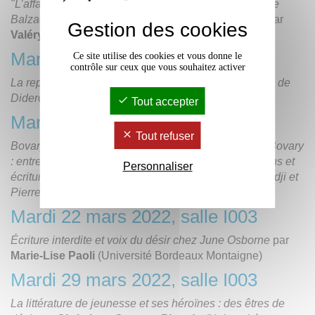
"L’affaire du baiser volé" dans Le lys dans la vallée de
Balzac et Baisers volés de François Truffaut (1968)
par
Gestion des cookies
Valéry Hugotte
(Université Bordeaux Montaigne)
Mardi 8 mars 2022, salle I003
Ce site utilise des cookies et vous donne le
contrôle sur ceux que vous souhaitez activer
La représentation du désir féminin dans La religieuse de
Diderot
par
Anne Coudreuse
(université Paris 13)
Tout accepter
Mardi 15 mars 2022, salle I003
Tout refuser
Bovarysme contemporain et variations sur Madame Bovary
: entre fiction critique et photographies, représentations et
Personnaliser
écriture du désir féminin dans Bovary de Magdi Senadji et
Pierre Michon
par
Gersende Plissonneau
(INSPE)
Mardi 22 mars 2022, salle I003
Écriture interdite et voix du désir chez June Osborne
par
Marie-Lise Paoli
(Université Bordeaux Montaigne)
Mardi 29 mars 2022, salle I003
La littérature de jeunesse et ses héroïnes : des êtres de