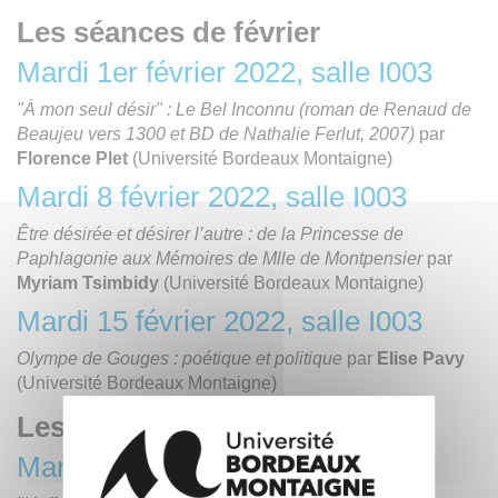
Les séances de février
Mardi 1er février 2022, salle I003
"À mon seul désir" : Le Bel Inconnu (roman de Renaud de
Beaujeu vers 1300 et BD de Nathalie Ferlut, 2007)
par
Florence Plet
(Université Bordeaux Montaigne)
Mardi 8 février 2022, salle I003
Être désirée et désirer l’autre : de la Princesse de
Paphlagonie aux Mémoires de Mlle de Montpensier
par
Myriam Tsimbidy
(Université Bordeaux Montaigne)
Mardi 15 février 2022, salle I003
Olympe de Gouges : poétique et politique
par
Elise Pavy
(Université Bordeaux Montaigne)
Les séances de mars
Mardi 1er mars 2022, salle I003