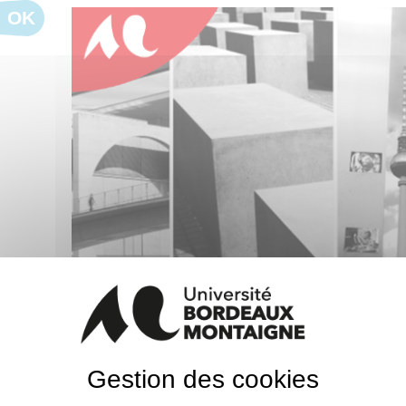
OK
Dossier dirigé par Anne-Laure Briatte,
Hélène C
Sibylle Goepper
Gestion des cookies
Qu'est-ce que le genre et qu'apporte-t-il aux Étud
les étapes de l’arrivée du concept de genre dans l