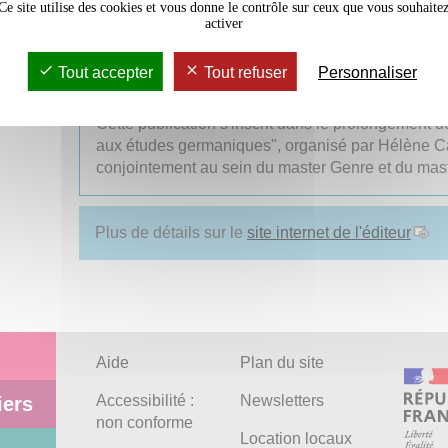
Ce site utilise des cookies et vous donne le contrôle sur ceux que vous souhaite
propose des réflexions sur la façon dont le genre et
activer
contribuent à renouveler la discipline dans toutes se
d’étude montrent comment on peut opérer avec la ca
Tout accepter
Tout refuser
Personnaliser
langue, l’histoire, la littérature, la culture et les a
Cette publication s'inscrit dans le prolongement d
aux études germaniques", organisé par Hélène 
conjointement au sein du master Genre et du mas
Plus de détails sur le
site internet de l'éditeur
Aide
Plan du site
Accessibilité :
Newsletters
iers
non conforme
Location locaux