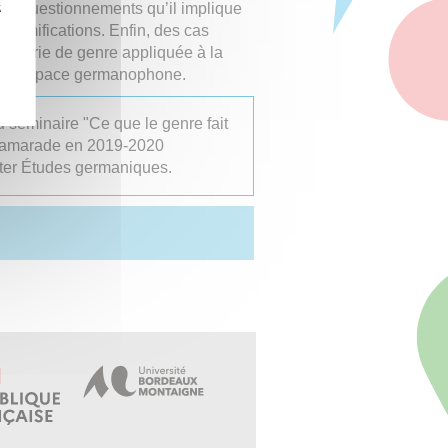
z
 les questionnements qu’il implique
s ramifications. Enfin, des cas
tégorie de genre appliquée à la
rts de l’espace germanophone.
u séminaire "Ce que le genre fait
Camarade en 2019-2020
ter Études germaniques.