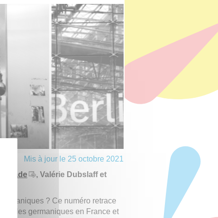
Mis à jour le 25 octobre 2021
amarade
, Valérie Dubslaff et
es germaniques ? Ce numéro retrace
es Études germaniques en France et