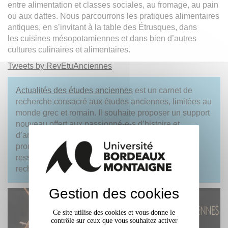
entre alimentation et classes sociales, au fromage, au pain
ou aux dattes. Nous parcourrons les pratiques alimentaires
antiques, en s’invitant à la table des Étrusques, dans
les cuisines mésopotamiennes et dans bien d’autres
cultures culinaires et alimentaires.
Tweets by RevEtuAnciennes
Actualités des études anciennes
est un carnet de
recherche consacré aux études anciennes, limitées au
monde grec et romain. Il souhaite proposer un support
nouveau offert aux passionné-e-s d’histoire et
d’archéologie, étudiants et professeurs pour
promouvoir les études anciennes par l’apport de
ressources de vulgarisation/valorisation et de
recherches.
Gestion des cookies
Ce site utilise des cookies et vous donne le
contrôle sur ceux que vous souhaitez activer